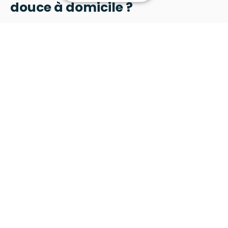
douce à domicile ?
Professionnalisme
Nous sommes diplômés d'Etat en sciences et
techniques des activités physiques et
sportives/Accompagnement et inclusion des
personnes en situation de handicap. Spécialisés
dans l'accompagnement et le coaching sportif du
public sénior, nous adaptons nos activités
physiques à tous.
Des partenaires praticiens de santé