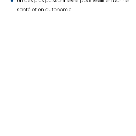
Un des plus puissant levier pour vieillir en bonne
santé et en autonomie.