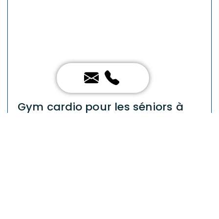
Gym cardio pour les séniors à
Montfermeil (93)
Nos cours de gym cardio à Montfermeil sont
spécialement conçus pour les seniors et leurs
besoins spécifiques. Ces séances permettent
de développer l’endurance musculaire et
cardiovasculaire grâce à des mouvements