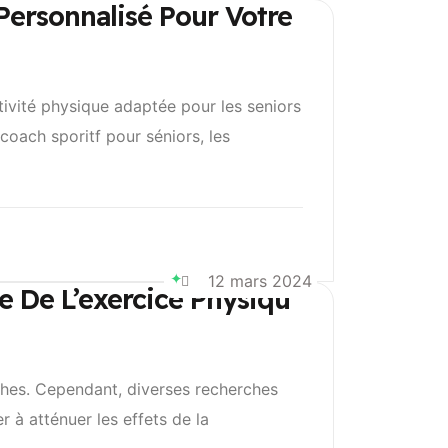
Personnalisé Pour Votre
ivité physique adaptée pour les seniors
coach sporitf pour séniors, les
14 juillet 2025
14 juillet 2025
14 juillet 2025
14 juillet 2025
14 juillet 2025
14 juillet 2025
14 juillet 2025
15 juillet 2024
12 mars 2024
e De L’exercice Physiqu
ches. Cependant, diverses recherches
r à atténuer les effets de la