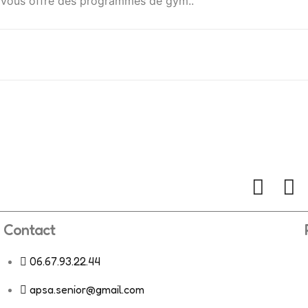
 vous offre des programmes de gym..
Contact
06.67.93.22.44
apsa.senior@gmail.com